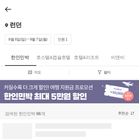
런던
9월 6일(일) ~ 9월 7일(월)
인원 1
한인민박
호스텔&캡슐호텔
호텔&리조트
비앤비
지도
필터
검색된 한인민박
66
개
추천순