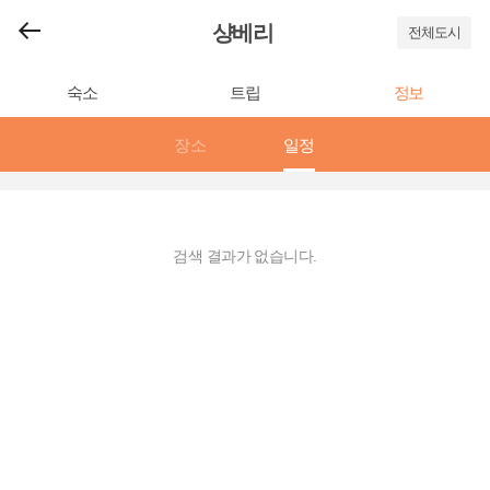
샹베리
전체도시
숙소
트립
정보
장소
일정
검색 결과가 없습니다.