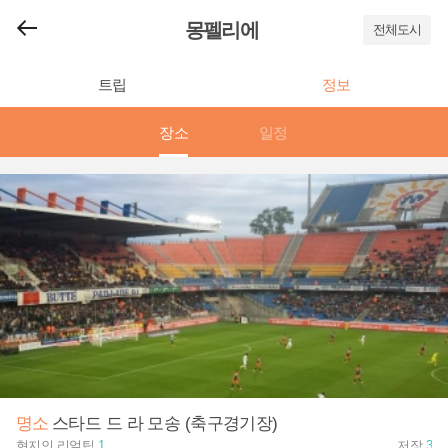
몽펠리에
전체도시
트립
정보
장소
일정
명소
스타드 드 라 모송 (축구경기장)
현지인 리얼팁
1
저장
3