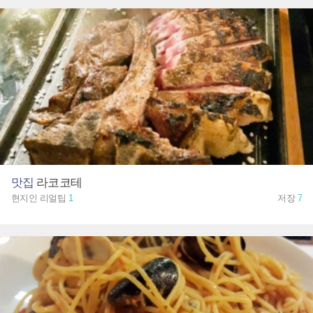
맛집
라코코테
현지인 리얼팁
1
저장
7