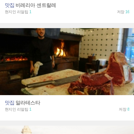
맛집
비레리아 센트랄레
현지인 리얼팁
1
저장
16
맛집
말라테스타
현지인 리얼팁
1
저장
8