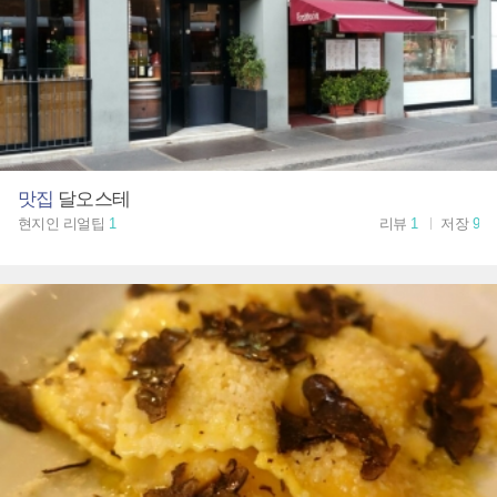
맛집
달오스테
현지인 리얼팁
1
리뷰
1
저장
9