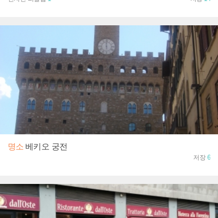
명소
베키오 궁전
저장
6