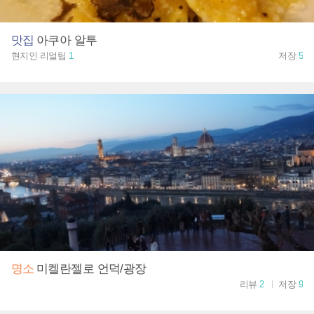
맛집
아쿠아 알투
현지인 리얼팁
1
저장
5
명소
미켈란젤로 언덕/광장
리뷰
2
저장
9