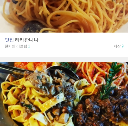
맛집
라카판니나
현지인 리얼팁
1
저장
9