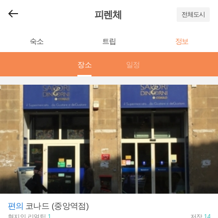
피렌체
전체도시
숙소
트립
정보
장소
일정
편의
코나드 (중앙역점)
현지인 리얼팁
1
저장
14