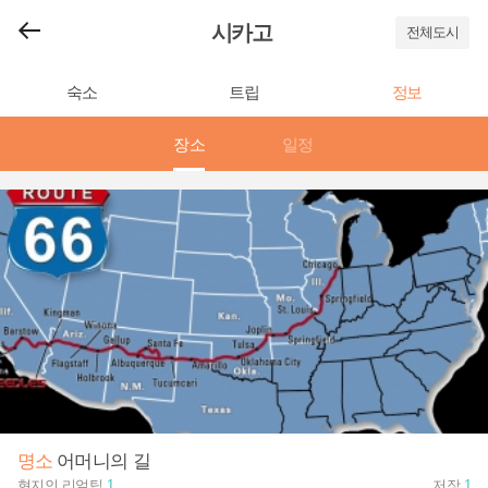
시카고
전체도시
숙소
트립
정보
장소
일정
명소
어머니의 길
현지인 리얼팁
1
저장
1