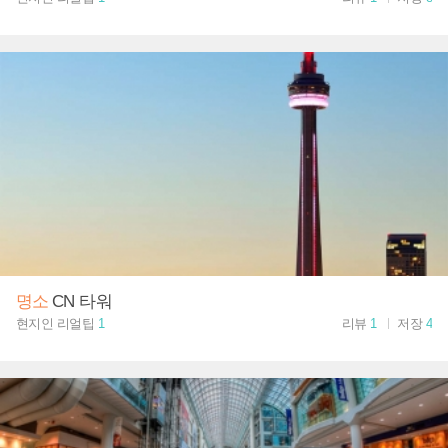
명소
CN 타워
현지인 리얼팁
1
리뷰
1
저장
4