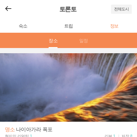
토론토
전체도시
숙소
트립
정보
장소
일정
명소
나이아가라 폭포
현지인 리얼팁
1
리뷰
1
저장
8