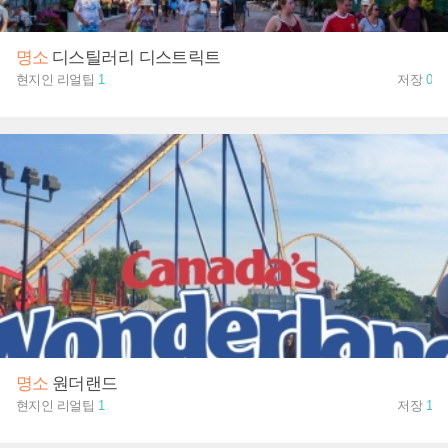
명소
디스틸러리 디스트릭트
현지인 리얼팁
1
저장
0
명소
원더랜드
현지인 리얼팁
1
저장
1