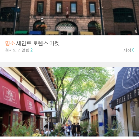
명소
세인트 로렌스 마켓
현지인 리얼팁
2
저장
0