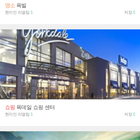
명소
욕빌
현지인 리얼팁
1
저장
0
쇼핑
욕데일 쇼핑 센터
현지인 리얼팁
1
저장
0