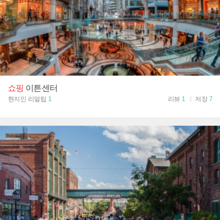
쇼핑
이튼센터
현지인 리얼팁
1
리뷰
1
저장
7