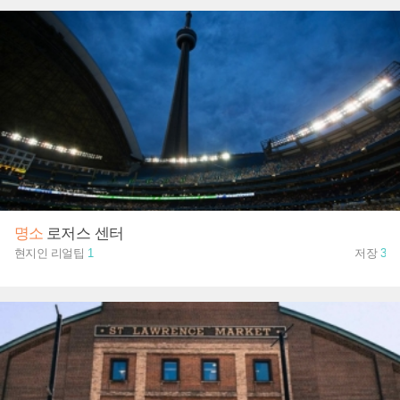
명소
로저스 센터
현지인 리얼팁
1
저장
3