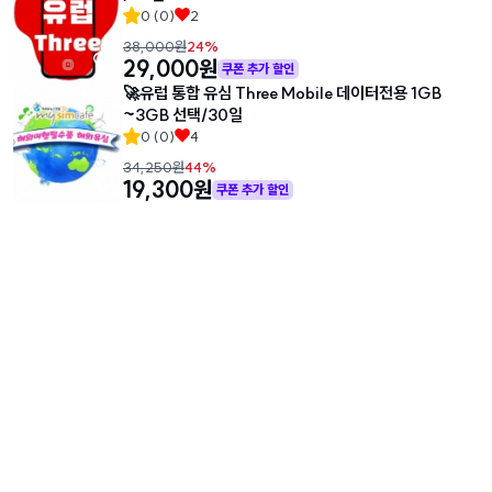
0
(
0
)
2
38,000
원
24
%
29,000
원
쿠폰 추가 할인
🚀유럽 통합 유심 Three Mobile 데이터전용 1GB
~3GB 선택/30일
0
(
0
)
4
34,250
원
44
%
19,300
원
쿠폰 추가 할인