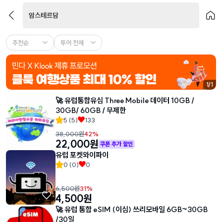
암스테르담
추천순
투어 전체
1
/
1
🚀 유럽통합유심 Three Mobile 데이터 10GB /
30GB/ 60GB / 무제한
5
(
5
)
133
38,000
원
42
%
22,000
원
쿠폰 추가 할인
유럽 포켓와이파이
0
(
0
)
0
6,500
원
31
%
4,500
원
🚀 유럽 통합 eSIM (이심) 쓰리모바일 6GB~30GB
/30일