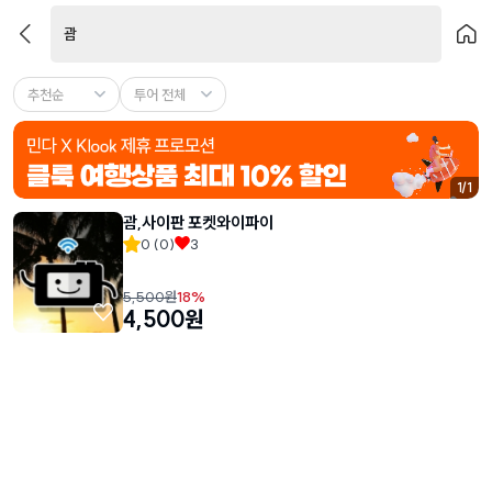
괌
추천순
투어 전체
1
/
1
괌,사이판 포켓와이파이
0
(
0
)
3
5,500
원
18
%
4,500
원